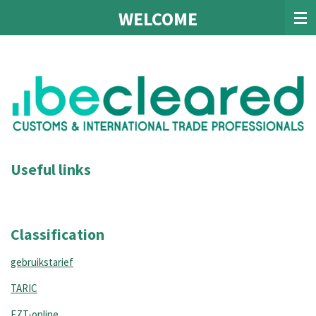
WELCOME
Ga
direct
naar
de
hoofdinhoud
Useful links
Classification
gebruikstarief
TARIC
EZT-online